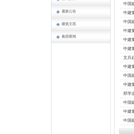
中国
最新公告
中建
中国
建筑文苑
中建
集团要闻
中建
中建
文兵
中建
中国
中建
郑学
中国
中建
中国建